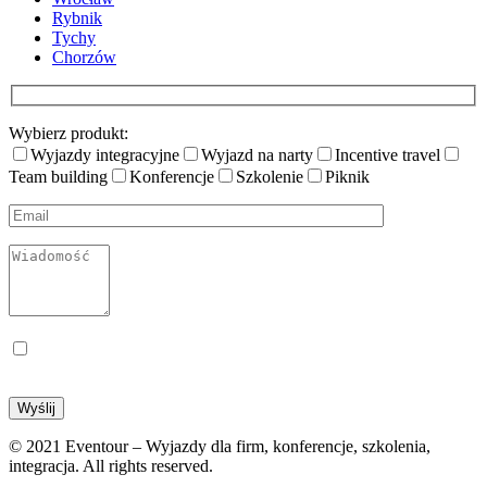
Rybnik
Tychy
Chorzów
Wybierz produkt:
Wyjazdy integracyjne
Wyjazd na narty
Incentive travel
Team building
Konferencje
Szkolenie
Piknik
Wyrażam zgodę na przetwarzanie moich danych osobowych w celu kontaktu
związanego z formularzem
© 2021 Eventour – Wyjazdy dla firm, konferencje, szkolenia,
integracja. All rights reserved.