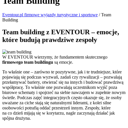
Team Building
Eventour.pl firmowe wyjazdy turystyczne i sportowe
/
Team
Building
Team building z EVENTOUR – emocje,
które budują prawdziwe zespoły
W EVENTOUR wierzymy, że fundamentem skutecznego
firmowego team buildingu
są emocje.
To właśnie one – zarówno te pozytywne, jak i te trudniejsze, które
pojawiają się podczas wyzwań, zadań czy rywalizacji – pozwalają
przełamywać bariery, otwierać się na innych i budować prawdziwą
współpracę. To właśnie one pozwalają uczestnikom wyjść poza
biurowe schematy i spojrzeć na siebie nawzajem w zupełnie nowym
świetle. Podczas zajęć integracyjnych często okazuje się, że osoby
uważane za ciche stają się naturalnymi liderami, z kolei silne
osobowości potrafią oddać przestrzeń innym. Zespoły, które
na co dzień mijają się w korytarzu, nagle zaczynają działać jak
spójna drużyna.