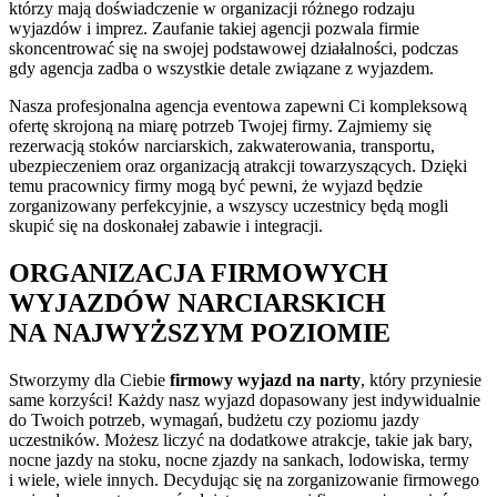
którzy mają doświadczenie w organizacji różnego rodzaju
wyjazdów i imprez. Zaufanie takiej agencji pozwala firmie
skoncentrować się na swojej podstawowej działalności, podczas
gdy agencja zadba o wszystkie detale związane z wyjazdem.
Nasza profesjonalna agencja eventowa zapewni Ci kompleksową
ofertę skrojoną na miarę potrzeb Twojej firmy. Zajmiemy się
rezerwacją stoków narciarskich, zakwaterowania, transportu,
ubezpieczeniem oraz organizacją atrakcji towarzyszących. Dzięki
temu pracownicy firmy mogą być pewni, że wyjazd będzie
zorganizowany perfekcyjnie, a wszyscy uczestnicy będą mogli
skupić się na doskonałej zabawie i integracji.
ORGANIZACJA FIRMOWYCH
WYJAZDÓW NARCIARSKICH
NA NAJWYŻSZYM POZIOMIE
Stworzymy dla Ciebie
firmowy wyjazd na narty
, który przyniesie
same korzyści! Każdy nasz wyjazd dopasowany jest indywidualnie
do Twoich potrzeb, wymagań, budżetu czy poziomu jazdy
uczestników. Możesz liczyć na dodatkowe atrakcje, takie jak bary,
nocne jazdy na stoku, nocne zjazdy na sankach, lodowiska, termy
i wiele, wiele innych. Decydując się na zorganizowanie firmowego