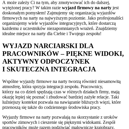
A może zależy Ci na tym, aby zmotywować ich do dalszej,
wytężonej pracy? W takim razie
wyjazd firmowy na narty
jest
doskonałym pomysłem! Zajmujemy się organizacją wyjazdów
firmowych na narty na najwyższym poziomie. Jako profesjonaliści
organizujemy wiele wyjazdów integracyjnych, które dostarczą
każdemu z uczestników niezapomnianych wrażeń.
Znajdziemy
idealne miejsce na narty dla Ciebie i Twojego zespołu!
WYJAZD NARCIARSKI DLA
PRACOWNIKÓW – PIĘKNE WIDOKI,
AKTYWNY ODPOCZYNEK
I SKUTECZNA INTEGRACJA
Wspólne wyjazdy firmowe na narty tworzą również niesamowitą
atmosferę, która sprzyja integracji zespołu. Pracownicy,
którzy na co dzień spędzają czas w różnych działach firmy, mają
okazję lepiej się poznać i zbudować bardziej zażyłe relacje. Taki
luźniejszy kontekst pozwala na nawiązanie bliższych więzi, które
przenoszą się także do codziennego środowiska pracy.
Wyjazdy firmowe na narty pozwalają na skorzystanie z uroków
sportów zimowych i cieszenie się pięknymi widokami. Zespół
pracowników może razem podziwiać malownicze krajobrazy,