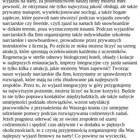
wyjazdu na narty, za pośrednictwem naszej firmy możesz mieć
pewność, że otrzymasz nie tylko najwyższą jakość obsługi, ale także
prywatny transport, wyselekcjonowane noclegi, a także bogate
zaplecze, które pozwoli nam stworzyć podczas wyjazdu zawody
narciarskie czy freeride, czyli zjazd na nartach lub snowboardzie
w dzikim terenie, poza wyznaczonymi trasami. Podczas wyjazdów
narciarskich dla firm organizujemy także indywidualne szkolenia
narciarskie i snowboardowe, prowadzone przez prywatnych
instruktorów z licencją. Po zejściu ze stoku możesz liczyć na szereg
atrakcji, które sprostają oczekiwaniom każdemu z uczestników.
Regeneracja w strefie odnowy biologicznej hoteli, obiady i kolacje
w najlepszych restauracjach, imprezy integracyjne czy jazda saniami
to tylko kilka z atrakcji, jakie możemy Wam zapewnić! Tworząc
nasze wyjazdy narciarskie dla firm, korzystamy ze sprawdzonych
rozwiązań, które mają na celu zbudowanie jak najlepszych
zespołów. Przez to, że wyjazd integracyjny w góry przygotujemy
na najwyższym poziomie, możesz liczyć na liczne korzyści. Będzie
to nie tylko poprawa kontaktów międzyludzkich, ale także nabycie
umiejętności podziału obowiązków, wzrost satysfakcji
pracowników z przynależenia do Waszego teamu czy umiejętne
udzielanie pomocy podczas rozwiązywania codziennych zadań.
Jeżeli pragniesz oderwać się ze swoim zespołem od szarej
codzienności i spędzić czas aktywnie i w dodatku w pięknych
okolicznościach, to z czystą przyjemnością zorganizujemy dla Was
najlepszy wyjazd firmowy na narty! Co powiesz na wycieczki,