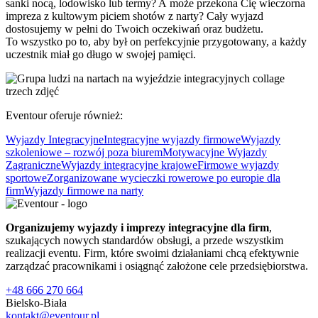
sanki nocą, lodowisko lub termy? A może przekona Cię wieczorna
impreza z kultowym piciem shotów z narty? Cały wyjazd
dostosujemy w pełni do Twoich oczekiwań oraz budżetu.
To wszystko po to, aby był on perfekcyjnie przygotowany, a każdy
uczestnik miał go długo w swojej pamięci.
Eventour oferuje również:
Wyjazdy Integracyjne
Integracyjne wyjazdy firmowe
Wyjazdy
szkoleniowe – rozwój poza biurem
Motywacyjne Wyjazdy
Zagraniczne
Wyjazdy integracyjne krajowe
Firmowe wyjazdy
sportowe
Zorganizowane wycieczki rowerowe po europie dla
firm
Wyjazdy firmowe na narty
Organizujemy wyjazdy i imprezy integracyjne dla firm
,
szukających nowych standardów obsługi, a przede wszystkim
realizacji eventu. Firm, które swoimi działaniami chcą efektywnie
zarządzać pracownikami i osiągnąć założone cele przedsiębiorstwa.
+48 666 270 664
Bielsko-Biała
kontakt@eventour.pl