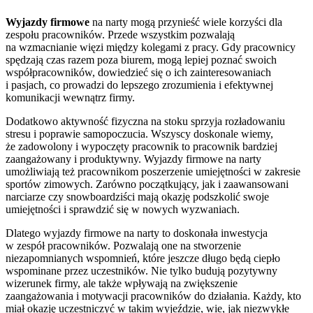
Wyjazdy firmowe
na narty mogą przynieść wiele korzyści dla
zespołu pracowników. Przede wszystkim pozwalają
na wzmacnianie więzi między kolegami z pracy. Gdy pracownicy
spędzają czas razem poza biurem, mogą lepiej poznać swoich
współpracowników, dowiedzieć się o ich zainteresowaniach
i pasjach, co prowadzi do lepszego zrozumienia i efektywnej
komunikacji wewnątrz firmy.
Dodatkowo aktywność fizyczna na stoku sprzyja rozładowaniu
stresu i poprawie samopoczucia. Wszyscy doskonale wiemy,
że zadowolony i wypoczęty pracownik to pracownik bardziej
zaangażowany i produktywny. Wyjazdy firmowe na narty
umożliwiają też pracownikom poszerzenie umiejętności w zakresie
sportów zimowych. Zarówno początkujący, jak i zaawansowani
narciarze czy snowboardziści mają okazję podszkolić swoje
umiejętności i sprawdzić się w nowych wyzwaniach.
Dlatego wyjazdy firmowe na narty to doskonała inwestycja
w zespół pracowników. Pozwalają one na stworzenie
niezapomnianych wspomnień, które jeszcze długo będą ciepło
wspominane przez uczestników. Nie tylko budują pozytywny
wizerunek firmy, ale także wpływają na zwiększenie
zaangażowania i motywacji pracowników do działania. Każdy, kto
miał okazję uczestniczyć w takim wyjeździe, wie, jak niezwykłe