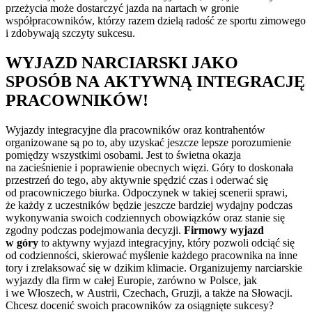
przeżycia może dostarczyć jazda na nartach w gronie
współpracowników, którzy razem dzielą radość ze sportu zimowego
i zdobywają szczyty sukcesu.
WYJAZD NARCIARSKI JAKO
SPOSÓB NA AKTYWNĄ INTEGRACJĘ
PRACOWNIKÓW!
Wyjazdy integracyjne dla pracowników oraz kontrahentów
organizowane są po to, aby uzyskać jeszcze lepsze porozumienie
pomiędzy wszystkimi osobami. Jest to świetna okazja
na zacieśnienie i poprawienie obecnych więzi. Góry to doskonała
przestrzeń do tego, aby aktywnie spędzić czas i oderwać się
od pracowniczego biurka. Odpoczynek w takiej scenerii sprawi,
że każdy z uczestników będzie jeszcze bardziej wydajny podczas
wykonywania swoich codziennych obowiązków oraz stanie się
zgodny podczas podejmowania decyzji.
Firmowy wyjazd
w góry
to aktywny wyjazd integracyjny, który pozwoli odciąć się
od codzienności, skierować myślenie każdego pracownika na inne
tory i zrelaksować się w dzikim klimacie. Organizujemy narciarskie
wyjazdy dla firm w całej Europie, zarówno w Polsce, jak
i we Włoszech, w Austrii, Czechach, Gruzji, a także na Słowacji.
Chcesz docenić swoich pracowników za osiągnięte sukcesy?