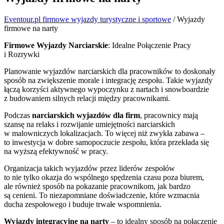
Eventour.pl firmowe wyjazdy turystyczne i sportowe
/
Wyjazdy
firmowe na narty
Firmowe Wyjazdy Narciarskie
: Idealne Połączenie Pracy
i Rozrywki
Planowanie wyjazdów narciarskich dla pracowników to doskonały
sposób na zwiększenie morale i integrację zespołu. Takie wyjazdy
łączą korzyści aktywnego wypoczynku z nartach i snowboardzie
z budowaniem silnych relacji między pracownikami.
Podczas
narciarskich wyjazdów dla firm
, pracownicy mają
szansę na relaks i rozwijanie umiejętności narciarskich
w malowniczych lokalizacjach. To więcej niż zwykła zabawa –
to inwestycja w dobre samopoczucie zespołu, która przekłada się
na wyższą efektywność w pracy.
Organizacja takich wyjazdów przez liderów zespołów
to nie tylko okazja do wspólnego spędzenia czasu poza biurem,
ale również sposób na pokazanie pracownikom, jak bardzo
są cenieni. To niezapomniane doświadczenie, które wzmacnia
ducha zespołowego i buduje trwałe wspomnienia.
Wyjazdy integracyjne na narty
– to idealny sposób na połączenie