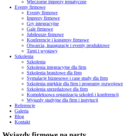
Wieczorne imprezy tematyczne
Eventy firmowe
Eventy firmowe
Imprezy firmowe
Gry integracyjne
Gale firmowe
Jubileusze firmowe
Konferencje i kongresy firmowe
Otwarcia, inauguracje i eventy produktowe
Targi i wystawy
Szkolenia
Szkolenia
Szkolenia integracyjne dla firm
Szkolenia branżowe dla firm
Symulacje biznesowe i case study dla firm
Szkolenia miękkie dla firm i programy rozwojowe
Szkolenia sprzedażowe dla firm
Kompleksowa organizacja szkoleń i konferencji
Wyjazdy studyjne dla firm i instytucji
Referencje
Galeria
Blog
Kontakt
Wyjazdy firmowe na narty